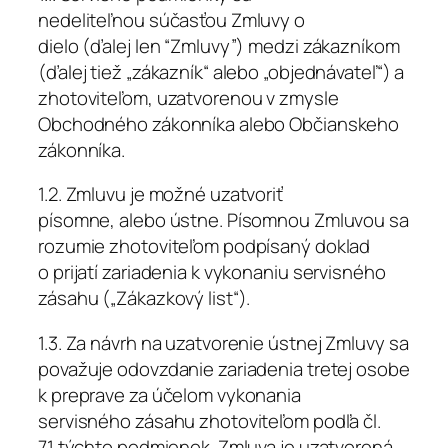
nedeliteľnou súčasťou Zmluvy o
dielo (ďalej len “Zmluvy”) medzi zákazníkom
(ďalej tiež „zákazník“ alebo „objednávateľ“) a
zhotoviteľom, uzatvorenou v zmysle
Obchodného zákonníka alebo Občianskeho
zákonníka.
1.2. Zmluvu je možné uzatvoriť
písomne, alebo ústne. Písomnou Zmluvou sa
rozumie zhotoviteľom podpísaný doklad
o prijatí zariadenia k vykonaniu servisného
zásahu („Zákazkový list“).
1.3. Za návrh na uzatvorenie ústnej Zmluvy sa
považuje odovzdanie zariadenia tretej osobe
k preprave za účelom vykonania
servisného zásahu zhotoviteľom podľa čl.
7.1 týchto podmienok. Zmluva je uzatvorená