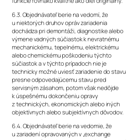
funkcie rovnako kvalitne ako diel originálny.
6.3. Objednávateľ berie na vedomí, že
u niektorých druhov opráv zariadenia
dochádza pri demontáži, diagnostike alebo
výmene vadných súčiastok k nevratnému
mechanickému, tepelnému, elektrickému
alebo chemickému poškodeniu týchto
súčiastok a v týchto prípadoch nie je
technicky možné uviesť zariadenie do stavu
presne odpovedajúcemu stavu pred
servisným zásahom, potom však nedôjde
k úspešnému dokončeniu opravy
z technických, ekonomických alebo iných
objektívnych alebo subjektívnych dôvodov.
6.4. Objednávateľ berie na vedomie, že
u zariadení opravovaných v „exchange