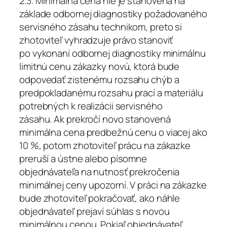
2.3. Minimálna cena nie je stanovená na
základe odbornej diagnostiky požadovaného
servisného zásahu technikom, preto si
zhotoviteľ vyhradzuje právo stanoviť
po vykonaní odbornej diagnostiky minimálnu
limitnú cenu zákazky novú, ktorá bude
odpovedať zistenému rozsahu chýb a
predpokladanému rozsahu prací a materiálu
potrebných k realizácii servisného
zásahu. Ak prekročí novo stanovená
minimálna cena predbežnú cenu o viacej ako
10 %, potom zhotoviteľ prácu na zákazke
preruší a ústne alebo písomne
objednávateľa na nutnosť prekročenia
minimálnej ceny upozorní. V práci na zákazke
bude zhotoviteľ pokračovať, ako náhle
objednávateľ prejaví súhlas s novou
minimálnou cenou. Pokiaľ objednávateľ