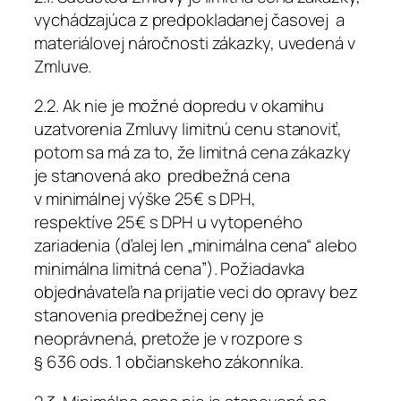
vychádzajúca z predpokladanej časovej a
materiálovej náročnosti zákazky, uvedená v
Zmluve.
2.2. Ak nie je možné dopredu v okamihu
uzatvorenia Zmluvy limitnú cenu stanoviť,
potom sa má za to, že limitná cena zákazky
je stanovená ako predbežná cena
v minimálnej výške 25€ s DPH,
respektíve 25€ s DPH u vytopeného
zariadenia (ďalej len „minimálna cena“ alebo
minimálna limitná cena”). Požiadavka
objednávateľa na prijatie veci do opravy bez
stanovenia predbežnej ceny je
neoprávnená, pretože je v rozpore s
§ 636 ods. 1 občianskeho zákonníka.