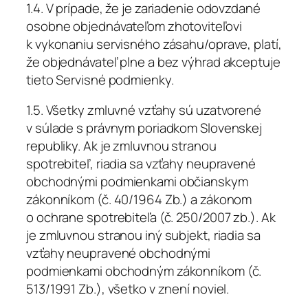
1.4. V prípade, že je zariadenie odovzdané
osobne objednávateľom zhotoviteľovi
k vykonaniu servisného zásahu/oprave, platí,
že objednávateľ plne a bez výhrad akceptuje
tieto Servisné podmienky.
1.5. Všetky zmluvné vzťahy sú uzatvorené
v súlade s právnym poriadkom Slovenskej
republiky. Ak je zmluvnou stranou
spotrebiteľ, riadia sa vzťahy neupravené
obchodnými podmienkami občianskym
zákonníkom (č. 40/1964 Zb.) a zákonom
o ochrane spotrebiteľa (č. 250/2007 zb.). Ak
je zmluvnou stranou iný subjekt, riadia sa
vzťahy neupravené obchodnými
podmienkami obchodným zákonníkom (č.
513/1991 Zb.), všetko v znení noviel.