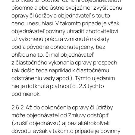
písomne alebo ústne svoj zámer zvýšiť cenu
opravy či údržby a objednávateľ s touto
cenou nesúhlasí. V takomto prípade je však
objednávateľ povinný uhradiť zhotoviteľovi
už vykonanú prácu a vzniknuté náklady
podľa pôvodne dohodnutej ceny, bez
ohľadu na to, či mal objednávateľ
z čiastočného vykonania opravy prospech
(ak došlo teda napríklad k čiastočnému
odstráneniu vady apod.). Týmto ujedaním
nie je dotknutá platnosť čl. 2.3 týchto
podmienok.
2.6.2. Až do dokončenia opravy či údržby
môže objednávateľ od Zmluvy odstúpiť
(zrušiť objednávku) aj bez akéhokoľvek
dôvodu, avšak v takomto prípade je povinný