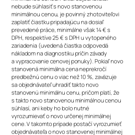
nebude súhlasiť s novo stanovenou
minimálnou cenou, je povinný zhotoviteľovi
zaplatiť čiastku pripadajúcu na dosiaľ
prevedené práce, minimálne však 14 € s
DPH, respektíve 25 € s DPH u vytopeného
zariadenia (uvedená čiastka odpovedá
nákladom na diagnostiku príčin závady
a vypracovanie cenovej ponuky). Pokiaľ novo
stanovená minimálna cena neprekročí
predbežnú cenu o viac než 10 %, zaväzuje
sa objednávateľ uhradiť takto novo
stanovenú minimálnu cenu, pričom platí, že
s takto novo stanovenou minimálnou cenou
súhlasí, ani keby ho bolo nutné
vyrozumievať o novo určenej minimálnej
cene. V takomto prípade postačí vyrozumieť
objednávateľa o novo stanovenej minimálnej