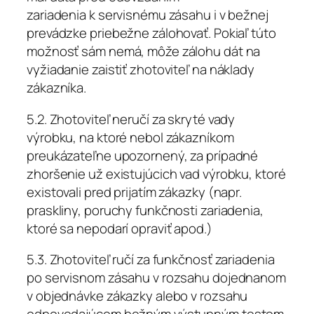
zariadenia k servisnému zásahu i v bežnej
prevádzke priebežne zálohovať. Pokiaľ túto
možnosť sám nemá, môže zálohu dát na
vyžiadanie zaistiť zhotoviteľ na náklady
zákazníka.
5.2. Zhotoviteľ neručí za skryté vady
výrobku, na ktoré nebol zákazníkom
preukázateľne upozornený, za prípadné
zhoršenie už existujúcich vad výrobku, ktoré
existovali pred prijatím zákazky (napr.
praskliny, poruchy funkčnosti zariadenia,
ktoré sa nepodarí opraviť apod.)
5.3. Zhotoviteľ ručí za funkčnosť zariadenia
po servisnom zásahu v rozsahu dojednanom
v objednávke zákazky alebo v rozsahu