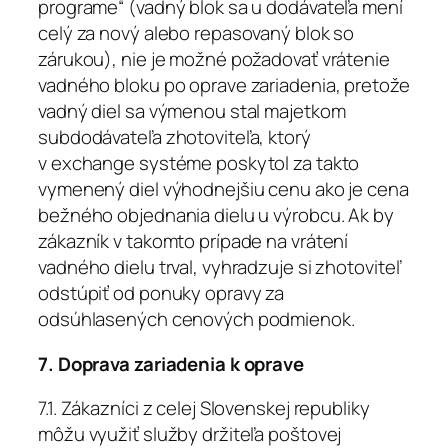
programe“ (vadný blok sa u dodávateľa mení
celý za nový alebo repasovaný blok so
zárukou), nie je možné požadovať vrátenie
vadného bloku po oprave zariadenia, pretože
vadný diel sa výmenou stal majetkom
subdodávateľa zhotoviteľa, ktorý
v exchange systéme poskytol za takto
vymenený diel výhodnejšiu cenu ako je cena
bežného objednania dielu u výrobcu. Ak by
zákazník v takomto prípade na vrátení
vadného dielu trval, vyhradzuje si zhotoviteľ
odstúpiť od ponuky opravy za
odsúhlasených cenových podmienok.
7. Doprava zariadenia k oprave
7.1. Zákazníci z celej Slovenskej republiky
môžu využiť služby držiteľa poštovej