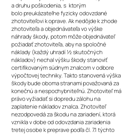
a druhu poškodenia, s ktorým
bolo preukázateľne fyzicky odovzdané
zhotoviteľovi k oprave. Ak nedôjde k zhode
zhotoviteľa a objednávateľa vo výške
náhrady škody, potom môže objednávateľ
požiadať zhotoviteľa, aby na spoločné
náklady (každý uhradí ½ skutočných
nákladov) nechal výšku škody stanoviť
certifikovaným súdnym znalcom v odbore
výpočtovej techniky. Takto stanovená výška
škody bude oboma stranami považovaná za
konečnú a nespochybniteľnú. Zhotoviteľ má
právo vyžiadať si dopredu zálohu na
zaplatenie nákladov znalca. Zhotoviteľ
nezodpovedá za škodu na zariadení, ktorá
vznikla v dobe od odovzdania zariadenia
tretej osobe k preprave podľa čl. 7.1 týchto