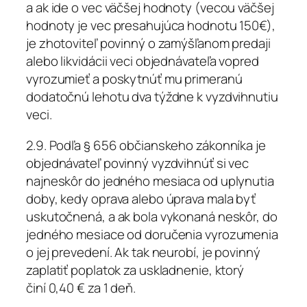
a ak ide o vec väčšej hodnoty (vecou väčšej
hodnoty je vec presahujúca hodnotu 150€),
je zhotoviteľ povinný o zamýšľanom predaji
alebo likvidácii veci objednávateľa vopred
vyrozumieť a poskytnúť mu primeranú
dodatočnú lehotu dva týždne k vyzdvihnutiu
veci.
2.9. Podľa § 656 občianskeho zákonníka je
objednávateľ povinný vyzdvihnúť si vec
najneskôr do jedného mesiaca od uplynutia
doby, kedy oprava alebo úprava mala byť
uskutočnená, a ak bola vykonaná neskôr, do
jedného mesiace od doručenia vyrozumenia
o jej prevedení. Ak tak neurobí, je povinný
zaplatiť poplatok za uskladnenie, ktorý
činí 0,40 € za 1 deň.