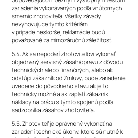
odpovedajúcom bežným výstupným testom
zariadenia vykonávaných podľa vnútorných
smerníc zhotoviteľa. Všetky závady
nevyhovujúce týmto kritériám
v prípade neskoršej reklamácie budú
považované za mimozáručnú záležitosť.
5.4. Ak sa nepodarí zhotoviteľovi vykonať
objednaný servisný zásah/opravu z dôvodu
technických alebo finančných, alebo ak
odstúpi zákazník od Zmluvy, bude zariadenie
uvedené do pôvodného stavu ak je to
technicky možné a ak zaplatí zákazník
náklady na prácu s týmto spojenú podľa
sadzobníka zásahov zhotoviteľa.
5.5. Zhotoviteľ je oprávnený vykonať na
zariadení technické úkony, ktoré sú nutné k