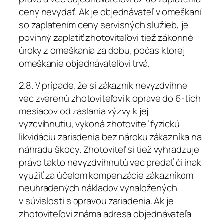
ceny nevydať. Ak je objednávateľ v omeškaní
so zaplatením ceny servisných služieb, je
povinný zaplatiť zhotoviteľovi tiež zákonné
úroky z omeškania za dobu, počas ktorej
omeškanie objednávateľovi trvá.
2.8. V prípade, že si zákazník nevyzdvihne
vec zverenú zhotoviteľovi k oprave do 6-tich
mesiacov od zaslania výzvy k jej
vyzdvihnutiu, vykoná zhotoviteľ fyzickú
likvidáciu zariadenia bez nároku zákazníka na
náhradu škody. Zhotoviteľ si tiež vyhradzuje
právo takto nevyzdvihnutú vec predať či inak
využiť za účelom kompenzácie zákazníkom
neuhradených nákladov vynaložených
v súvislosti s opravou zariadenia. Ak je
zhotoviteľovi známa adresa objednávateľa