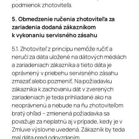
podmienok zhotoviteľa.
5. Obmedzenie ručenia zhotoviteľa za
zariadenia dodaná zákazníkom
k vykonaniu servisného zásahu
5.1. Zhotoviteľ z princípu nemôže ručiť a
neručí za dáta uložené na dátových médiách
a zariadeniach zákazníka a tieto dáta je
oprávnený v priebehu servisného zásahu
zmazať alebo pozmeniť. Na požiadavku
zákazníka k zachovaniu dát v zverených
zariadeniach je teda prihliadané ako na
neoprávnenú a nebude na ňu zhotoviteľom
bratý ohľad – zmienená požiadavka sa
považuje za neplatnú aj v prípade, kedy je v
Zmluve výslovne uvedená. Zákazník by teda
mal dáta pred odovzdaním