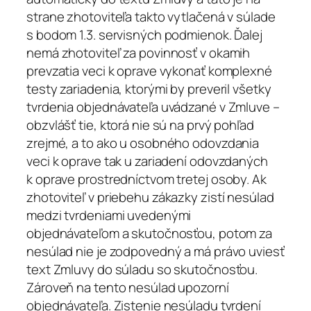
strane zhotoviteľa takto vytlačená v súlade
s bodom 1.3. servisných podmienok. Ďalej
nemá zhotoviteľ za povinnosť v okamih
prevzatia veci k oprave vykonať komplexné
testy zariadenia, ktorými by preveril všetky
tvrdenia objednávateľa uvádzané v Zmluve –
obzvlášť tie, ktorá nie sú na prvý pohľad
zrejmé, a to ako u osobného odovzdania
veci k oprave tak u zariadení odovzdaných
k oprave prostredníctvom tretej osoby. Ak
zhotoviteľ v priebehu zákazky zistí nesúlad
medzi tvrdeniami uvedenými
objednávateľom a skutočnosťou, potom za
nesúlad nie je zodpovedný a má právo uviesť
text Zmluvy do súladu so skutočnosťou.
Zároveň na tento nesúlad upozorní
objednávateľa. Zistenie nesúladu tvrdení