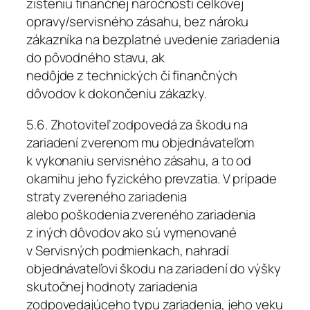
zisteniu finančnej náročnosti celkovej
opravy/servisného zásahu, bez nároku
zákazníka na bezplatné uvedenie zariadenia
do pôvodného stavu, ak
nedôjde z technických či finančných
dôvodov k dokončeniu zákazky.
5.6. Zhotoviteľ zodpovedá za škodu na
zariadení zverenom mu objednávateľom
k vykonaniu servisného zásahu, a to od
okamihu jeho fyzického prevzatia. V prípade
straty zvereného zariadenia
alebo poškodenia zvereného zariadenia
z iných dôvodov ako sú vymenované
v Servisných podmienkach, nahradí
objednávateľovi škodu na zariadení do výšky
skutočnej hodnoty zariadenia
zodpovedajúceho typu zariadenia, jeho veku