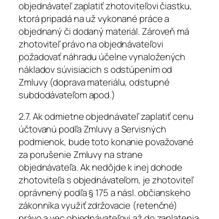
objednávateľ zaplatiť zhotoviteľovi čiastku,
ktorá pripadá na už vykonané práce a
objednaný či dodaný materiál. Zároveň má
zhotoviteľ právo na objednávateľovi
požadovať náhradu účelne vynaložených
nákladov súvisiacich s odstúpením od
Zmluvy (doprava materiálu, odstupné
subdodávateľom a­pod.)
2.7. Ak odmietne objednávateľ zaplatiť cenu
účtovanú podľa Zmluvy a Servisných
podmienok, bude toto konanie považované
za porušenie Zmluvy na strane
objednávateľa. Ak nedôjde k inej dohode
zhotoviteľa s objednávateľom, je zhotoviteľ
oprávnený podľa § 175 a násl. občianskeho
zákonníka využiť zdržovacie (retenčné)
právo a vec objednávateľovi až do zaplatenia