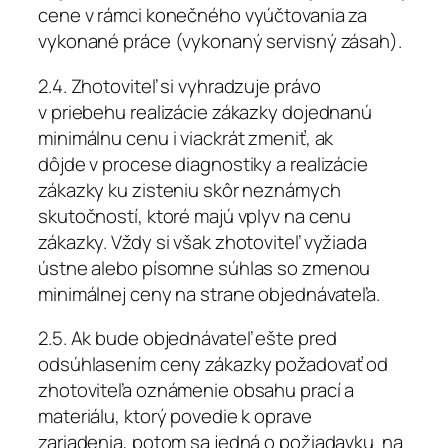
cene v rámci konečného vyúčtovania za
vykonané práce (vykonaný servisný zásah).
2.4. Zhotoviteľ si vyhradzuje právo
v priebehu realizácie zákazky dojednanú
minimálnu cenu i viackrát zmeniť, ak
dôjde v procese diagnostiky a realizácie
zákazky ku zisteniu skôr neznámych
skutočností, ktoré majú vplyv na cenu
zákazky. Vždy si však zhotoviteľ vyžiada
ústne alebo písomne súhlas so zmenou
minimálnej ceny na strane objednávateľa.
2.5. Ak bude objednávateľ ešte pred
odsúhlasením ceny zákazky požadovať od
zhotoviteľa oznámenie obsahu prací a
materiálu, ktorý povedie k oprave
zariadenia, potom sa jedná o požiadavku na