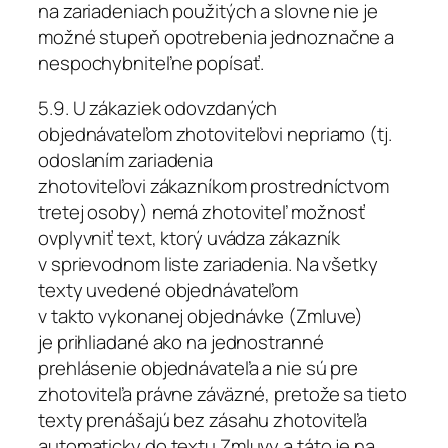
na zariadeniach použitých a slovne nie je
možné stupeň opotrebenia jednoznačne a
nespochybniteľne popísať.
5.9. U zákaziek odovzdaných
objednávateľom zhotoviteľovi nepriamo (tj.
odoslaním zariadenia
zhotoviteľovi zákazníkom prostredníctvom
tretej osoby) nemá zhotoviteľ možnosť
ovplyvniť text, ktorý uvádza zákazník
v sprievodnom liste zariadenia. Na všetky
texty uvedené objednávateľom
v takto vykonanej objednávke (Zmluve)
je prihliadané ako na jednostranné
prehlásenie objednávateľa a nie sú pre
zhotoviteľa právne záväzné, pretože sa tieto
texty prenášajú bez zásahu zhotoviteľa
automaticky do textu Zmluvy a táto je na