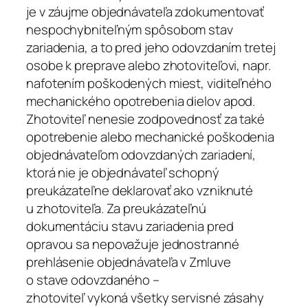
je v záujme objednávateľa zdokumentovať
nespochybniteľným spôsobom stav
zariadenia, a to pred jeho odovzdaním tretej
osobe k preprave alebo zhotoviteľovi, napr.
nafotením poškodených miest, viditeľného
mechanického opotrebenia dielov apod.
Zhotoviteľ nenesie zodpovednosť za také
opotrebenie alebo mechanické poškodenia
objednávateľom odovzdaných zariadení,
ktorá nie je objednávateľ schopný
preukázateľne deklarovať ako vzniknuté
u zhotoviteľa. Za preukázateľnú
dokumentáciu stavu zariadenia pred
opravou sa nepovažuje jednostranné
prehlásenie objednávateľa v Zmluve
o stave odovzdaného –
zhotoviteľ vykoná všetky servisné zásahy